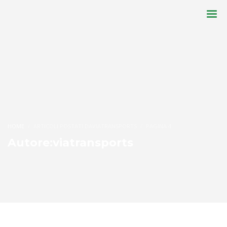
HOME
ARTICOLI POSTATI DAVIATRANSPORTS
PAGINA 4
Autore:
viatransports