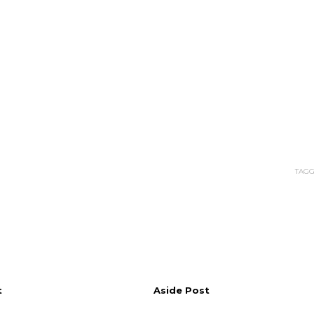
TAGG
t
Aside Post