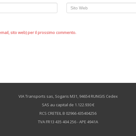
 email, sito web) per il prossimo commento.
VIA Transports sas, Sogaris M31, 94654 RUNGIS Cedex
SAS au capital de 1.122.930 €
RCS CRETEIL B 02966 435404256
TVA FR13 435 404 256 - APE 4941A