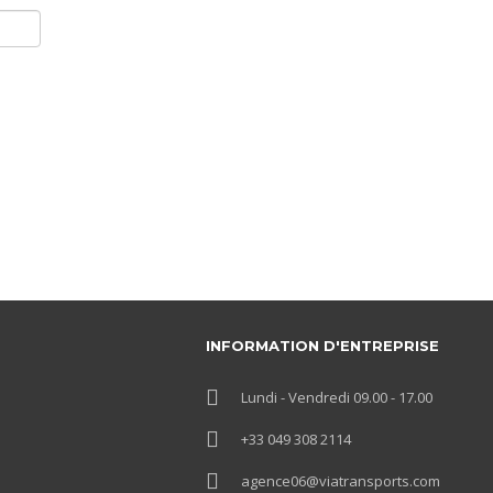
INFORMATION D'ENTREPRISE
Lundi - Vendredi 09.00 - 17.00
+33 049 308 2114
agence06@viatransports.com