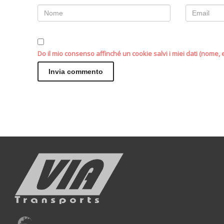
Do il mio consenso affinché un cookie salvi i miei dati (nome,